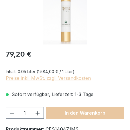
Regulärer Preis:
79,20 €
Inhalt:
0.05 Liter
(1.584,00 € / 1 Liter)
Preise inkl. MwSt. zzgl. Versandkosten
Sofort verfügbar, Lieferzeit: 1-3 Tage
Produkt Anzahl: Gib den gewünschten We
In den Warenkorb
Produktnummer:
CES140471MS