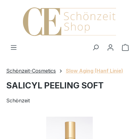
Zum Hauptinhalt springen
Ware
Schönzeit-Cosmetics
Slow Aging (Hanf Linie)
SALICYL PEELING SOFT
Schönzeit
Bildergalerie überspringen