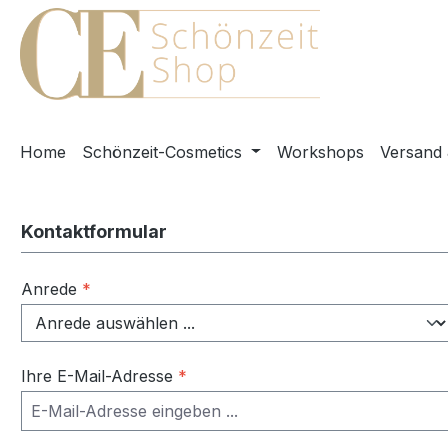
m Hauptinhalt springen
Zur Suche springen
Zur Hauptnavigation springen
Home
Schönzeit-Cosmetics
Workshops
Versand
Kontaktformular
Anrede
*
Ihre E-Mail-Adresse
*